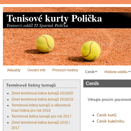
Přejít k hlavnímu obsahu
Tenisové kurty Polička
Tenisový oddíl TJ Spartak Polička
Aktuality
Úvodní info
Provozní hodiny
Ceník
Historie oddílu
Ceník
Termínové listiny turnajů
Zimní termínová listina turnajů 2019/20
Zimní termínová listina turnajů 2018/19
Věnujte prosím pozornos
Termínová listina turnajů a víkendová
hrací listina pro rok 2018
Ceník kurtů
Termínová listina turnajů pro rok 2017
Ceník kulečníku
Zimní termínová listina turnajů 2016 /
2017